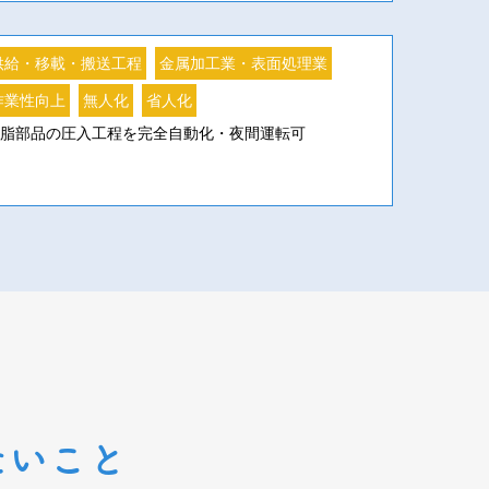
供給・移載・搬送工程
金属加工業・表面処理業
作業性向上
無人化
省人化
樹脂部品の圧入工程を完全自動化・夜間運転可
たいこと