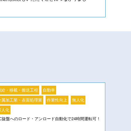
供給・移載・搬送工程
自動車
金属加工業・表面処理業
作業性向上
無人化
省人化
C旋盤へのロード・アンロード自動化で24時間運転可！