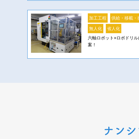
加工工程
供給・移載・
無人化
省人化
六軸ロボット×ロボドリル
案！
ナンシ