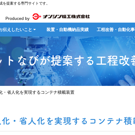
成を提案する専門サイトです。
Produced by
お伝えしたいこと
装置・
自動機納品実績
工程改善・
自動化事
ットなびが提案する
工程改
化・省人化を実現するコンテナ積載装置
人化・省人化を実現するコンテナ積