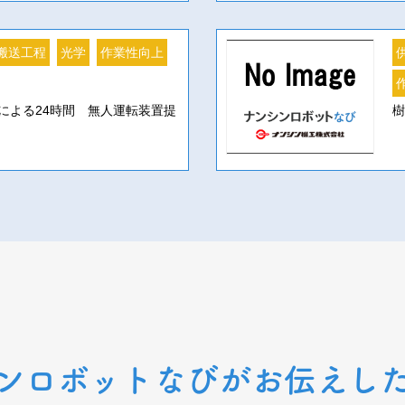
搬送工程
光学
作業性向上
による24時間 無人運転装置提
ンロボットなびがお伝えし