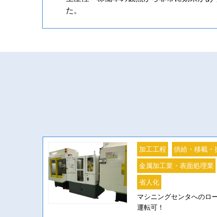
た。
加工工程
供給・移載・
金属加工業・表面処理業
省人化
マシニングセンタへのロ
運転可！